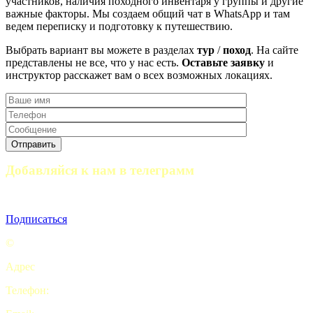
участников, наличия походного инвентаря у группы и другие
важные факторы. Мы создаем общий чат в WhatsApp и там
ведем переписку и подготовку к путешествию.
Выбрать вариант вы можете в разделах
тур
/
поход
. На сайте
представлены не все, что у нас есть.
Оставьте заявку
и
инструктор расскажет вам о всех возможных локациях.
Добавляйся к нам в телеграмм
Полезные статьи, отчеты походов и анонсы мероприятий
Подписаться
©
Турклуб “My camping life”
Адрес
: Комсомольская площадь, 5с2 офис 9. Москва
Телефон:
+7 (926) 415-70-69