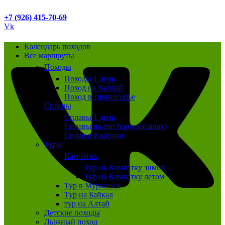
+7 (926) 415-70-69
Vk
Календарь походов
Все маршруты
Походы
Походы 1 день
Поход на Валдай
Поход в Дивногорье
Сплавы
Сплавы 1 день
Сплавы на сап бордах (сапах)
Сплав в Карелии
Туры
Камчатка
Тур на Камчатку зимой
Тур на Камчатку летом
Тур в Мурманск
Тур на Байкал
тур на Алтай
Детские походы
Лыжный поход