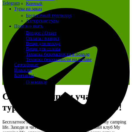
Telegram
Конный
Туры на заказ
Бесплатный тур/поход
Авторские туры
Полезно знать
Вопрос / Ответ
Оплата / возврат
Вещи для похода
Вещи для сплава
Техника безопасности в походе
Техника безопасности на сплаве
Сертификат
Новости
Контакты
О команде
Собери группу и участвуй в
туре / походе БЕСПЛАТНО!
Бесплатное путешествие, поход или тур вместе с My camping
life. Заходи и читай условие! Наш туристический клуб My