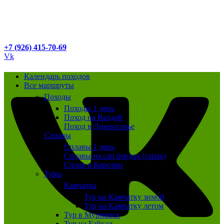
+7 (926) 415-70-69
Vk
Календарь походов
Все маршруты
Походы
Походы 1 день
Поход на Валдай
Поход в Дивногорье
Сплавы
Сплавы 1 день
Сплавы на сап бордах (сапах)
Сплав в Карелии
Туры
Камчатка
Тур на Камчатку зимой
Тур на Камчатку летом
Тур в Мурманск
Тур на Байкал