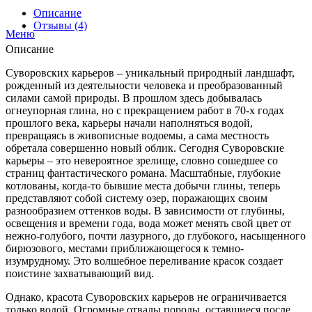
Описание
Отзывы (4)
Меню
Описание
Суворовских карьеров – уникальный природный ландшафт,
рожденный из деятельности человека и преобразованный
силами самой природы. В прошлом здесь добывалась
огнеупорная глина, но с прекращением работ в 70-х годах
прошлого века, карьеры начали наполняться водой,
превращаясь в живописные водоемы, а сама местность
обретала совершенно новый облик. Сегодня Суворовские
карьеры – это невероятное зрелище, словно сошедшее со
страниц фантастического романа. Масштабные, глубокие
котлованы, когда-то бывшие места добычи глины, теперь
представляют собой систему озер, поражающих своим
разнообразием оттенков воды. В зависимости от глубины,
освещения и времени года, вода может менять свой цвет от
нежно-голубого, почти лазурного, до глубокого, насыщенного
бирюзового, местами приближающегося к темно-
изумрудному. Это волшебное переливание красок создает
поистине захватывающий вид.
Однако, красота Суворовских карьеров не ограничивается
только водой. Огромные отвалы породы, оставшиеся после