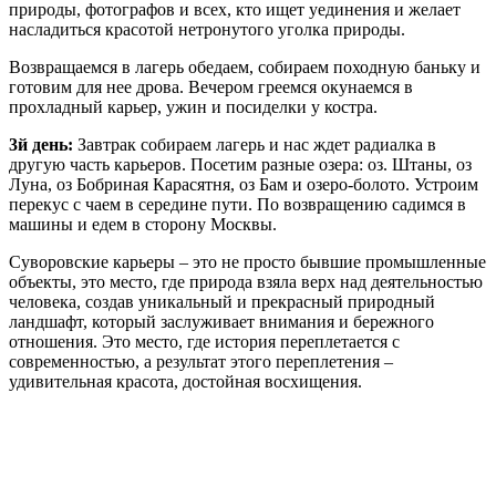
природы, фотографов и всех, кто ищет уединения и желает
насладиться красотой нетронутого уголка природы.
Возвращаемся в лагерь обедаем, собираем походную баньку и
готовим для нее дрова. Вечером греемся окунаемся в
прохладный карьер, ужин и посиделки у костра.
3й день:
Завтрак собираем лагерь и нас ждет радиалка в
другую часть карьеров. Посетим разные озера: оз. Штаны, оз
Луна, оз Бобриная Карасятня, оз Бам и озеро-болото. Устроим
перекус с чаем в середине пути. По возвращению садимся в
машины и едем в сторону Москвы.
Суворовские карьеры – это не просто бывшие промышленные
объекты, это место, где природа взяла верх над деятельностью
человека, создав уникальный и прекрасный природный
ландшафт, который заслуживает внимания и бережного
отношения. Это место, где история переплетается с
современностью, а результат этого переплетения –
удивительная красота, достойная восхищения.