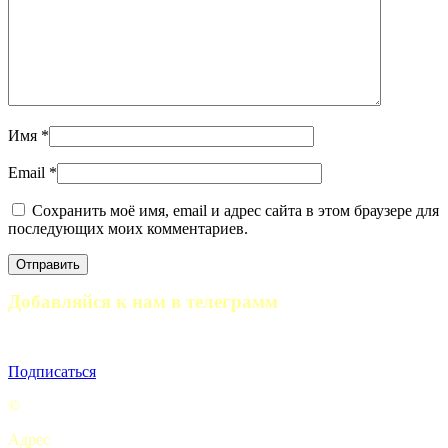
Имя
*
Email
*
Сохранить моё имя, email и адрес сайта в этом браузере для
последующих моих комментариев.
Добавляйся к нам в телеграмм
Полезные статьи, отчеты походов и анонсы мероприятий
Подписаться
©
Турклуб “My camping life”
Адрес
: Комсомольская площадь, 5с2 офис 9. Москва