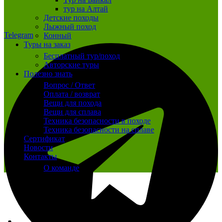
тур на Алтай
Детские походы
Лыжный поход
Telegram
Конный
Туры на заказ
Бесплатный тур/поход
Авторские туры
Полезно знать
Вопрос / Ответ
Оплата / возврат
Вещи для похода
Вещи для сплава
Техника безопасности в походе
Техника безопасности на сплаве
Сертификат
Новости
Контакты
О команде
Распродано