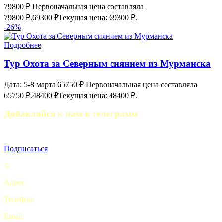
79800
₽
Первоначальная цена составляла
79800 ₽.
69300
₽
Текущая цена: 69300 ₽.
-26%
Подробнее
Тур Охота за Северным сиянием из Мурманска
Дата: 5-8 марта
65750
₽
Первоначальная цена составляла
65750 ₽.
48400
₽
Текущая цена: 48400 ₽.
Добавляйся к нам в телеграмм
Полезные статьи, отчеты походов и анонсы мероприятий
Подписаться
©
Турклуб “My camping life”
Адрес
: Комсомольская площадь, 5с2 офис 9. Москва
Телефон:
+7 (926) 415-70-69
Email:
pohod2019@yandex.ru