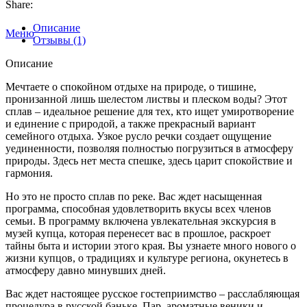
Share:
Описание
Меню
Отзывы (1)
Описание
Мечтаете о спокойном отдыхе на природе, о тишине,
пронизанной лишь шелестом листвы и плеском воды? Этот
сплав – идеальное решение для тех, кто ищет умиротворение
и единение с природой, а также прекрасный вариант
семейного отдыха. Узкое русло речки создает ощущение
уединенности, позволяя полностью погрузиться в атмосферу
природы. Здесь нет места спешке, здесь царит спокойствие и
гармония.
Но это не просто сплав по реке. Вас ждет насыщенная
программа, способная удовлетворить вкусы всех членов
семьи. В программу включена увлекательная экскурсия в
музей купца, которая перенесет вас в прошлое, раскроет
тайны быта и истории этого края. Вы узнаете много нового о
жизни купцов, о традициях и культуре региона, окунетесь в
атмосферу давно минувших дней.
Вас ждет настоящее русское гостеприимство – расслабляющая
процедура в русской баньке. Пар, ароматные веники и