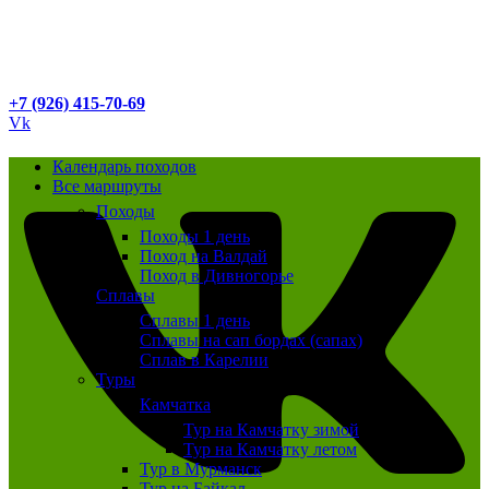
+7 (926) 415-70-69
Vk
Календарь походов
Все маршруты
Походы
Походы 1 день
Поход на Валдай
Поход в Дивногорье
Сплавы
Сплавы 1 день
Сплавы на сап бордах (сапах)
Сплав в Карелии
Туры
Камчатка
Тур на Камчатку зимой
Тур на Камчатку летом
Тур в Мурманск
Тур на Байкал