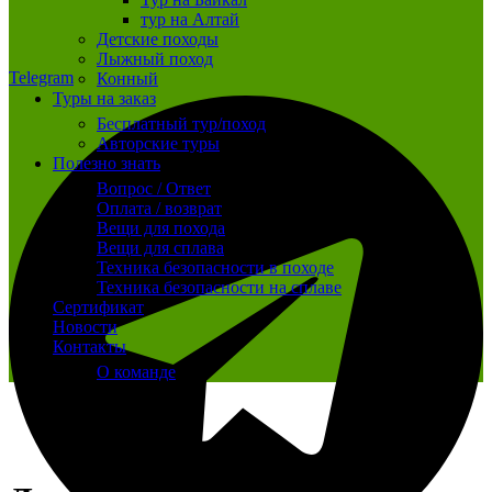
тур на Алтай
Детские походы
Лыжный поход
Telegram
Конный
Туры на заказ
Бесплатный тур/поход
Авторские туры
Полезно знать
Вопрос / Ответ
Оплата / возврат
Вещи для похода
Вещи для сплава
Техника безопасности в походе
Техника безопасности на сплаве
Сертификат
Новости
Контакты
О команде
-17%