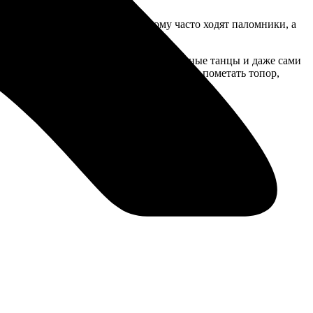
зеро.
шрут “Дорога в Лавру” по которому часто ходят паломники, а
м разные юрты, посмотрим их национальные танцы и даже сами
а верблюде, оленях. Пострелять из лука, пометать топор,