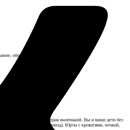
ование, обще групповая аптечка.
овки не требует, километраж маленький. Вы и ваши дети без
я в палатках (в летний период). Юрты с кроватями, печкой,