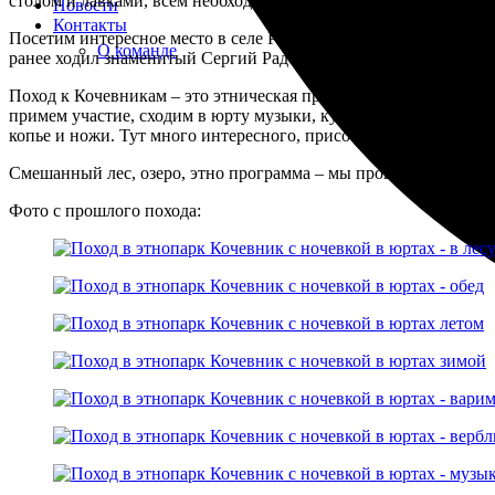
столом и лавками, всем необходимым для комфортного отдыха. 
Новости
Контакты
Посетим интересное место в селе Радонеж. Увидим церковь, ча
О команде
ранее ходил знаменитый Сергий Радонежский и его родители.
Поход к Кочевникам – это этническая программа по кочевому 
примем участие, сходим в юрту музыки, кукольный театр, нац к
копье и ножи. Тут много интересного, присоединяйтесь к наше
Смешанный лес, озеро, этно программа – мы проведем классно
Фото с прошлого похода: