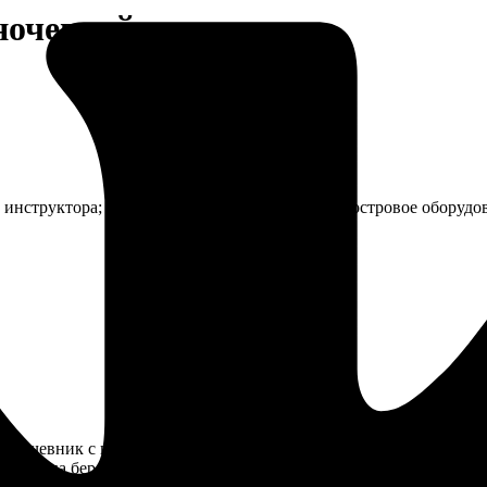
ночевкой в юртах
 инструктора; еда (обед, ужин, завтрак, обед); костровое оборуд
 Кочевник с ночевкой в юртах. Маршрут простой, особой подгот
юртах на берегу красивого озера, по желанию можно разместитьс