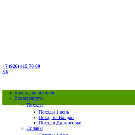
+7 (926) 415-70-69
Vk
Календарь походов
Все маршруты
Походы
Распродано
Походы 1 день
Поход на Валдай
Поход в Дивногорье
Просмотр видео
Сплавы