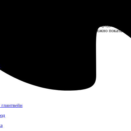
Бонусом в юрте есть большое окно с фантастическим видом на о
совню, водяное колесо, купель и святой источник. Красивый мар
стойбищу, мы узнаем много интересного об этом народе. Увиди
остюмы, так же тут есть контактный зоодвор. Можно покататься н
му походу.
 эти выходные!