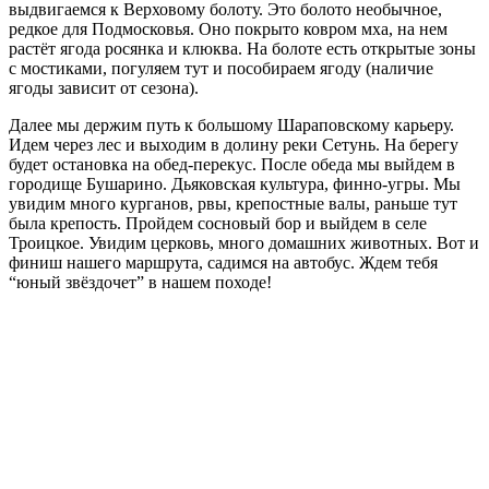
выдвигаемся к Верховому болоту. Это болото необычное,
редкое для Подмосковья. Оно покрыто ковром мха, на нем
растёт ягода росянка и клюква. На болоте есть открытые зоны
с мостиками, погуляем тут и пособираем ягоду (наличие
ягоды зависит от сезона).
Далее мы держим путь к большому Шараповскому карьеру.
Идем через лес и выходим в долину реки Сетунь. На берегу
будет остановка на обед-перекус. После обеда мы выйдем в
городище Бушарино. Дьяковская культура, финно-угры. Мы
увидим много курганов, рвы, крепостные валы, раньше тут
была крепость. Пройдем сосновый бор и выйдем в селе
Троицкое. Увидим церковь, много домашних животных. Вот и
финиш нашего маршрута, садимся на автобус. Ждем тебя
“юный звёздочет” в нашем походе!