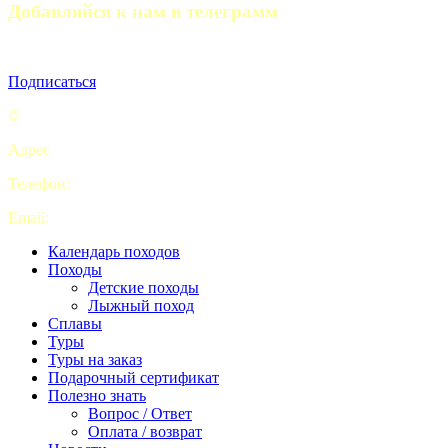
Добавляйся к нам в телеграмм
Полезные статьи, отчеты походов и анонсы мероприятий
Подписаться
©
Турклуб “My camping life”
Адрес
: Комсомольская площадь, 5с2 офис 9. Москва
Телефон:
+7 (926) 415-70-69
Email:
pohod2019@yandex.ru
Календарь походов
Походы
Детские походы
Лыжный поход
Сплавы
Туры
Туры на заказ
Подарочный сертификат
Полезно знать
Вопрос / Ответ
Оплата / возврат