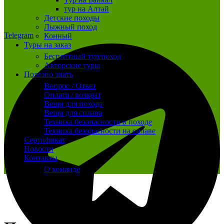
тур на Алтай
Детские походы
Лыжный поход
Telegram
Конный
Туры на заказ
Бесплатный тур/поход
Авторские туры
Полезно знать
Вопрос / Ответ
Оплата / возврат
Вещи для похода
Вещи для сплава
Техника безопасности в походе
Техника безопасности на сплаве
Сертификат
Новости
Контакты
О команде
Распродано