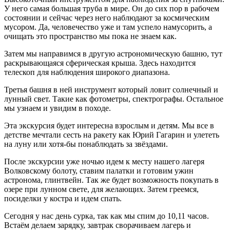
У него самая большая труба в мире. Он до сих пор в рабочем
состоянии и сейчас через него наблюдают за космическим
мусором. Да, человечество уже и там успело намусорить, а
очищать это пространство мы пока не знаем как.
Затем мы направимся в другую астрономическую башню, тут
раскрывающаяся сферическая крыша. Здесь находится
телескоп для наблюдения широкого диапазона.
Третья башня в ней инструмент который ловит солнечный и
лунный свет. Такие как фотометры, спектрографы. Остальное
мы узнаем и увидим в походе.
Эта экскурсия будет интересна взрослым и детям. Мы все в
детстве мечтали сесть на ракету как Юрий Гагарин и улететь
на луну или хотя-бы понаблюдать за звёздами.
После экскурсии уже ночью идем к месту нашего лагеря
Волковскому болоту, ставим палатки и готовим ужин
астронома, глинтвейн. Так же будет возможность покупать в
озере при лунном свете, для желающих. Затем греемся,
посиделки у костра и идем спать.
Сегодня у нас день сурка, так как мы спим до 10,11 часов.
Встаём делаем зарядку, завтрак сворачиваем лагерь и