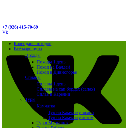
+7 (926) 415-70-69
Vk
Календарь походов
Все маршруты
Походы
Походы 1 день
Поход на Валдай
Поход в Дивногорье
Сплавы
Сплавы 1 день
Сплавы на сап бордах (сапах)
Сплав в Карелии
Туры
Камчатка
Тур на Камчатку зимой
Тур на Камчатку летом
Тур в Мурманск
Тур на Байкал