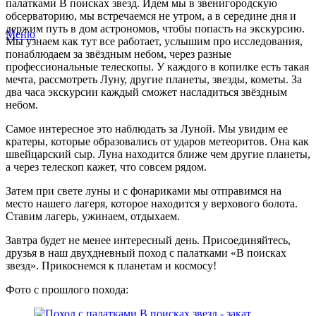
палатками В поисках звезд. Идем мы в звенигородскую
обсерваторию, мы встречаемся не утром, а в середине дня и
держим путь в дом астрономов, чтобы попасть на экскурсию.
Меню
Мы узнаем как тут все работает, услышим про исследования,
понаблюдаем за звёздным небом, через разные
профессиональные телескопы. У каждого в копилке есть такая
мечта, рассмотреть Луну, другие планеты, звезды, кометы. За
два часа экскурсии каждый сможет насладиться звёздным
небом.
Самое интересное это наблюдать за Луной. Мы увидим ее
кратеры, которые образовались от ударов метеоритов. Она как
швейцарский сыр. Луна находится ближе чем другие планеты,
а через телескоп кажет, что совсем рядом.
Затем при свете луны и с фонариками мы отправимся на
место нашего лагеря, которое находится у верхового болота.
Ставим лагерь, ужинаем, отдыхаем.
Завтра будет не менее интересный день. Присоединяйтесь,
друзья в наш двухдневный поход с палатками «В поисках
звезд». Прикоснемся к планетам и космосу!
Фото с прошлого похода: