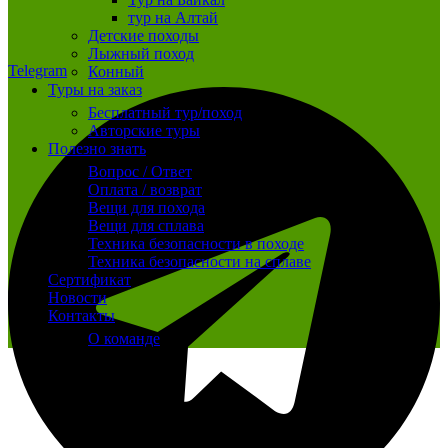
тур на Алтай
Детские походы
Лыжный поход
Telegram
Конный
Туры на заказ
Бесплатный тур/поход
Авторские туры
Полезно знать
Вопрос / Ответ
Оплата / возврат
Вещи для похода
Вещи для сплава
Техника безопасности в походе
Техника безопасности на сплаве
Сертификат
Новости
Контакты
О команде
Распродано