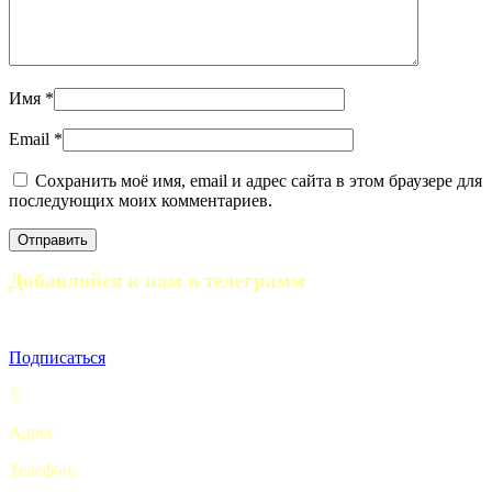
Имя
*
Email
*
Сохранить моё имя, email и адрес сайта в этом браузере для
последующих моих комментариев.
Добавляйся к нам в телеграмм
Полезные статьи, отчеты походов и анонсы мероприятий
Подписаться
©
Турклуб “My camping life”
Адрес
: Комсомольская площадь, 5с2 офис 9. Москва
Телефон:
+7 (926) 415-70-69