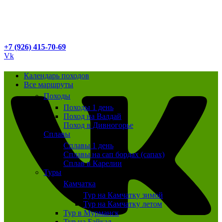
+7 (926) 415-70-69
Vk
Календарь походов
Все маршруты
Походы
Походы 1 день
Поход на Валдай
Поход в Дивногорье
Сплавы
Сплавы 1 день
Сплавы на сап бордах (сапах)
Сплав в Карелии
Туры
Камчатка
Тур на Камчатку зимой
Тур на Камчатку летом
Тур в Мурманск
Тур на Байкал