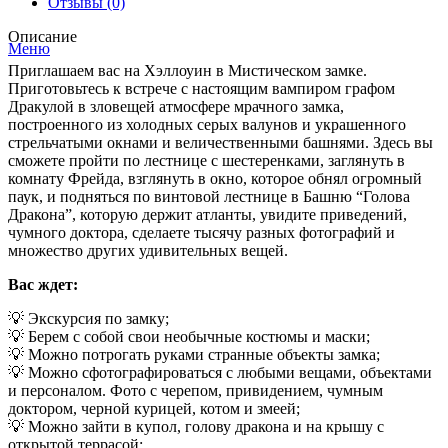
Отзывы (0)
Описание
Меню
Приглашаем вас на Хэллоуин в Мистическом замке.
Приготовьтесь к встрече с настоящим вампиром графом
Дракулой в зловещей атмосфере мрачного замка,
построенного из холодных серых валунов и украшенного
стрельчатыми окнами и величественными башнями. Здесь вы
сможете пройти по лестнице с шестеренками, заглянуть в
комнату Фрейда, взглянуть в окно, которое обнял огромный
паук, и подняться по винтовой лестнице в Башню “Голова
Дракона”, которую держит атланты, увидите приведений,
чумного доктора, сделаете тысячу разных фотографий и
множество других удивительных вещей.
Вас ждет:
💡 Экскурсия по замку;
💡 Берем с собой свои необычные костюмы и маски;
💡 Можно потрогать руками странные объекты замка;
💡 Можно сфотографироваться с любыми вещами, объектами
и персоналом. Фото с черепом, привидением, чумным
доктором, черной курицей, котом и змеей;
💡 Можно зайти в купол, голову дракона и на крышу с
открытой террасой;