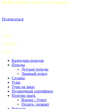
Добавляйся к нам в телеграмм
Полезные статьи, отчеты походов и анонсы мероприятий
Подписаться
©
Турклуб “My camping life”
Адрес
: Комсомольская площадь, 5с2 офис 9. Москва
Телефон:
+7 (926) 415-70-69
Email:
pohod2019@yandex.ru
Календарь походов
Походы
Детские походы
Лыжный поход
Сплавы
Туры
Туры на заказ
Подарочный сертификат
Полезно знать
Вопрос / Ответ
Оплата / возврат
Новости