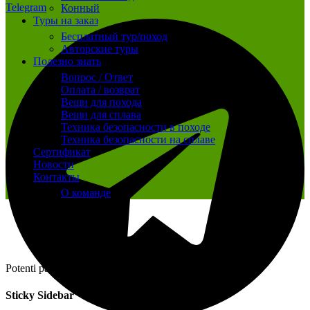
Telegram
Конный
Туры на заказ
Бесплатный тур/поход
Авторские туры
Полезно знать
Вопрос / Ответ
Оплата / возврат
Вещи для похода
Вещи для сплава
Техника безопасности в походе
Техника безопасности на сплаве
Сертификат
Новости
Контакты
О команде
Potenti parturient parturie
Sticky Sidebar