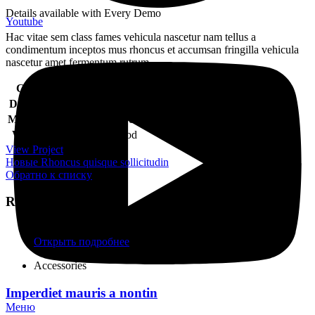
Details available with Every Demo
Youtube
Hac vitae sem class fames vehicula nascetur nam tellus a
condimentum inceptos mus rhoncus et accumsan fringilla vehicula
nascetur amet fermentum rutrum.
Client
WordPress
Designer
John Doe
Materials
Wood, Paper
Website
xtemos.com/wood
View Project
Новые
Rhoncus quisque sollicitudin
Обратно к списку
Related projects
Открыть подробнее
Accessories
Imperdiet mauris a nontin
Меню