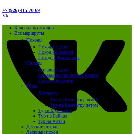
+7 (926) 415-70-69
Vk
Календарь походов
Все маршруты
Походы
Походы 1 день
Поход на Валдай
Поход в Дивногорье
Сплавы
Сплавы 1 день
Сплавы на сап бордах (сапах)
Сплав в Карелии
Туры
Камчатка
Тур на Камчатку зимой
Тур на Камчатку летом
Тур в Мурманск
Тур на Байкал
тур на Алтай
Детские походы
Лыжный поход