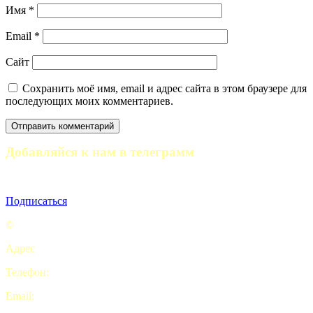
Имя
*
Email
*
Сайт
Сохранить моё имя, email и адрес сайта в этом браузере для
последующих моих комментариев.
Добавляйся к нам в телеграмм
Полезные статьи, отчеты походов и анонсы мероприятий
Подписаться
©
Турклуб “My camping life”
Адрес
: Комсомольская площадь, 5с2 офис 9. Москва
Телефон:
+7 (926) 415-70-69
Email:
pohod2019@yandex.ru