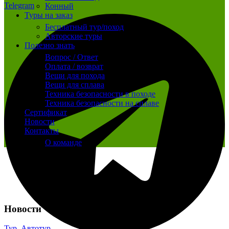
Telegram
Конный
Туры на заказ
Бесплатный тур/поход
Авторские туры
Полезно знать
Вопрос / Ответ
Оплата / возврат
Вещи для похода
Вещи для сплава
Техника безопасности в походе
Техника безопасности на сплаве
Сертификат
Новости
Контакты
О команде
Новости
Тур
,
Автотур