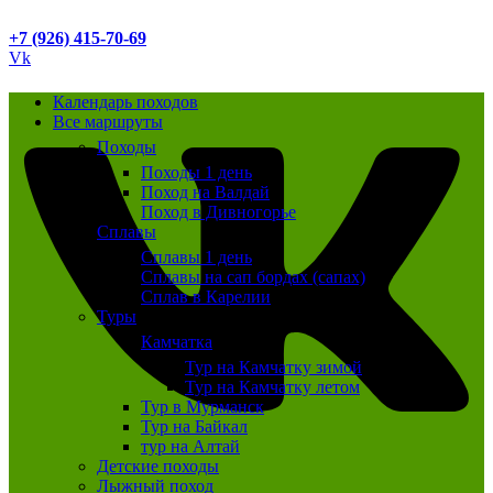
+7 (926) 415-70-69
Vk
Календарь походов
Все маршруты
Походы
Походы 1 день
Поход на Валдай
Поход в Дивногорье
Сплавы
Сплавы 1 день
Сплавы на сап бордах (сапах)
Сплав в Карелии
Туры
Камчатка
Тур на Камчатку зимой
Тур на Камчатку летом
Тур в Мурманск
Тур на Байкал
тур на Алтай
Детские походы
Лыжный поход