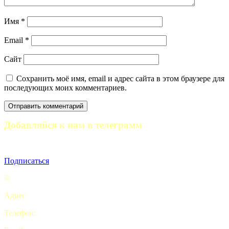
Имя
*
Email
*
Сайт
Сохранить моё имя, email и адрес сайта в этом браузере для
последующих моих комментариев.
Добавляйся к нам в телеграмм
Полезные статьи, отчеты походов и анонсы мероприятий
Подписаться
©
Турклуб “My camping life”
Адрес
: Комсомольская площадь, 5с2 офис 9. Москва
Телефон:
+7 (926) 415-70-69