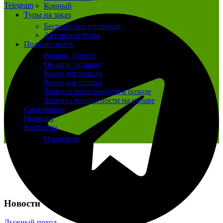
Telegram
Конный
Туры на заказ
Бесплатный тур/поход
Авторские туры
Полезно знать
Вопрос / Ответ
Оплата / возврат
Вещи для похода
Вещи для сплава
Техника безопасности в походе
Техника безопасности на сплаве
Сертификат
Новости
Контакты
О команде
Новости
Лыжный поход