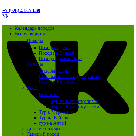
+7 (926) 415-70-69
Vk
Календарь походов
Все маршруты
Походы
Походы 1 день
Поход на Валдай
Поход в Дивногорье
Сплавы
Сплавы 1 день
Сплавы на сап бордах (сапах)
Сплав в Карелии
Туры
Камчатка
Тур на Камчатку зимой
Тур на Камчатку летом
Тур в Мурманск
Тур на Байкал
тур на Алтай
Детские походы
Лыжный поход